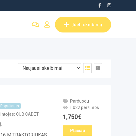
Įdėti skelbimą
Parduodu
Populiarus
1 022 peržiūros
ntojas
CUB CADET
1,750
€
.
Plačiau
16 M TRAKTORIUKAS