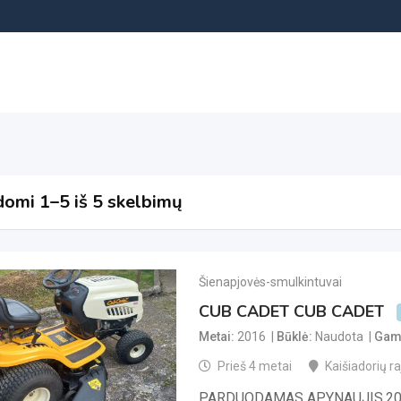
omi 1–5 iš 5 skelbimų
Šienapjovės-smulkintuvai
CUB CADET CUB CADET
Metai
2016
Būklė
Naudota
Gami
Prieš 4 metai
Kaišiadorių raj
PARDUODAMAS APYNAUJIS.20