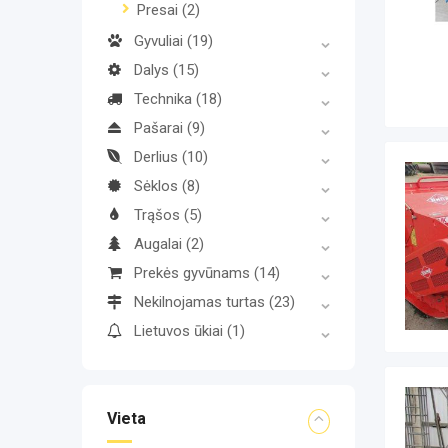
Presai
(2)
Gyvuliai
(19)
Dalys
(15)
Technika
(18)
Pašarai
(9)
Derlius
(10)
Sėklos
(8)
Trąšos
(5)
Augalai
(2)
Prekės gyvūnams
(14)
Nekilnojamas turtas
(23)
Lietuvos ūkiai
(1)
Vieta