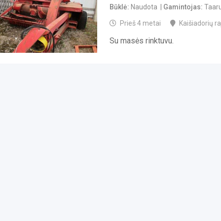
Būklė
Naudota
Gamintojas
Taar
Prieš 4 metai
Kaišiadorių raj
Su masės rinktuvu.