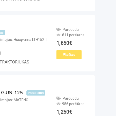
Parduodu
rus
811 peržiūros
ntojas
Husqvarna LTH152
1,650
€
.
Plačiau
TRAKTORIUKAS
 G.US-125
Populiarus
Parduodu
ntojas
MATENG
986 peržiūros
1,250
€