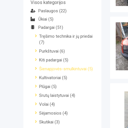
Visos kategorijos
Paslaugos
(22)
Ūkiai
(5)
Padargai
(51)
Tręšimo technika ir jų priedai
(7)
Purkštuvai
(6)
Kiti padargai
(5)
Šienapjovės-smulkintuvai
(5)
Kultivatoriai
(5)
Plūgai
(5)
Srutų laistytuvai
(4)
Volai
(4)
Sėjamosios
(4)
Skutikai
(3)