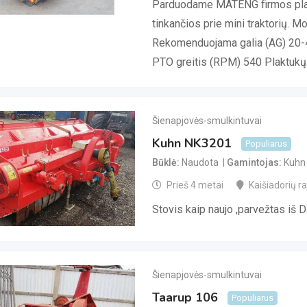
Parduodame MATENG firmos plak
tinkančios prie mini traktorių. 
Rekomenduojama galia (AG) 20-40
PTO greitis (RPM) 540 Plaktukų
Šienapjovės-smulkintuvai
Kuhn NK3201
Populiarus
Būklė
Naudota
Gamintojas
Kuhn
Prieš 4 metai
Kaišiadorių raj
Stovis kaip naujo ,parvežtas iš D
Šienapjovės-smulkintuvai
Taarup 106
Populiarus