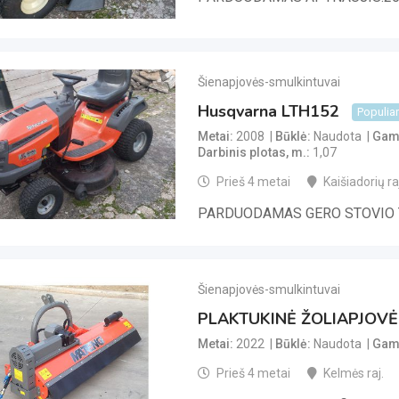
Šienapjovės-smulkintuvai
Husqvarna LTH152
Populia
Metai
2008
Būklė
Naudota
Gami
Darbinis plotas, m.
1,07
Prieš 4 metai
Kaišiadorių raj
PARDUODAMAS GERO STOVIO 
Šienapjovės-smulkintuvai
PLAKTUKINĖ ŽOLIAPJOVĖ
Metai
2022
Būklė
Naudota
Gami
Prieš 4 metai
Kelmės raj.