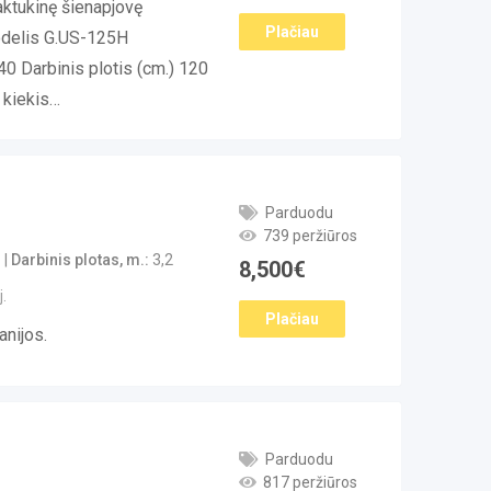
tukinę šienapjovę
Plačiau
Modelis G.US-125H
 Darbinis plotis (cm.) 120
 kiekis…
Parduodu
739 peržiūros
Darbinis plotas, m.
3,2
8,500
€
.
Plačiau
anijos.
Parduodu
817 peržiūros