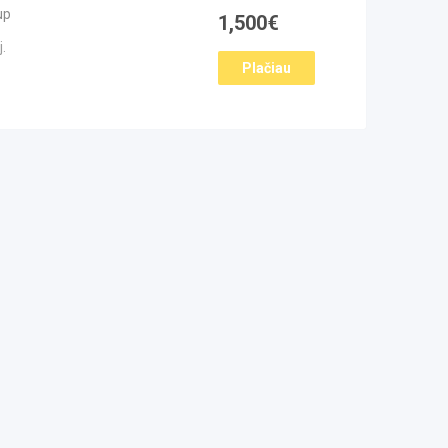
up
1,500
€
.
Plačiau