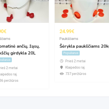
90
€
24.99
€
ščiams
Paukščiams
matinė ančių, žąsų,
Šėrykla paukščiams 20k
ščių girdykla 20L
Populiarus
uliarus
Prieš 2 metai
Klaipėdos raj.
rieš 2 metai
737 peržiūros
laipėdos raj.
36 peržiūros