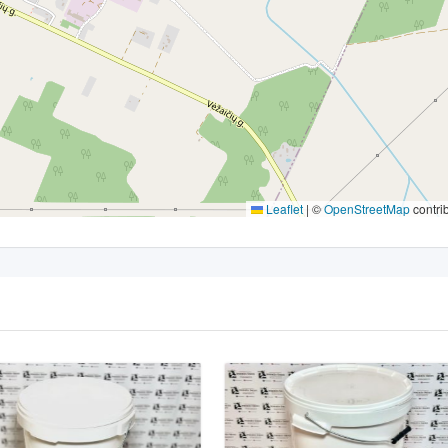
Leaflet
|
©
OpenStreetMap
contri