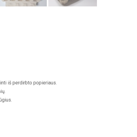
nti iš perdirbto popieriaus.
ių.
ūgius.