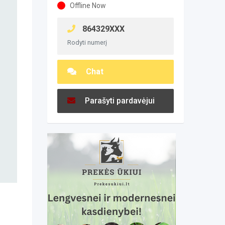
Offline Now
864329XXX
Rodyti numerį
Chat
Parašyti pardavėjui