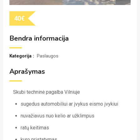
40
€
Bendra informacija
Kategorija :
Paslaugos
Aprašymas
Skubi techninė pagalba Vilniuje
sugedus automobiliui ar įvykus eismo įvykiui
nuvažiavus nuo kelio ar užklimpus
ratų keitimas
kuro pristatymas