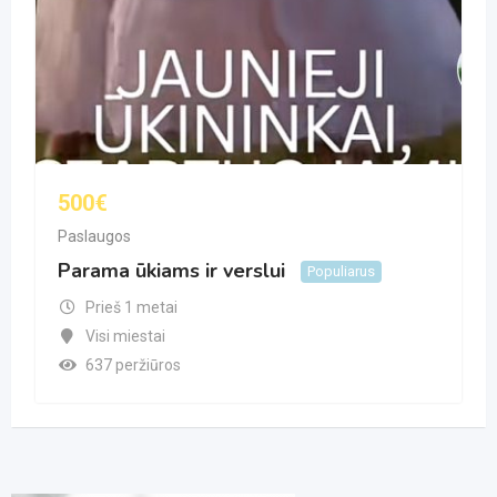
500
€
Paslaugos
Parama ūkiams ir verslui
Populiarus
Prieš 1 metai
Visi miestai
637 peržiūros