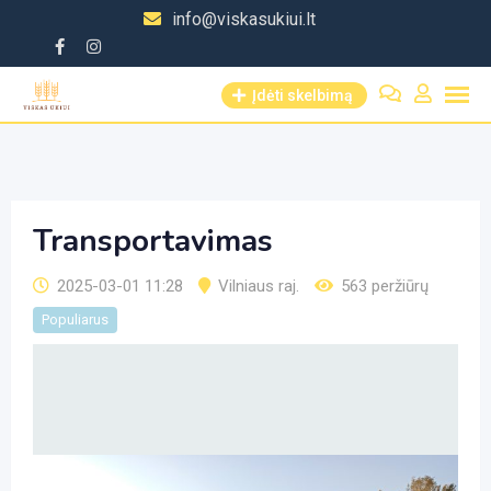
Skip
info@viskasukiui.lt
to
content
Įdėti skelbimą
Transportavimas
2025-03-01 11:28
Vilniaus raj.
563 peržiūrų
Populiarus