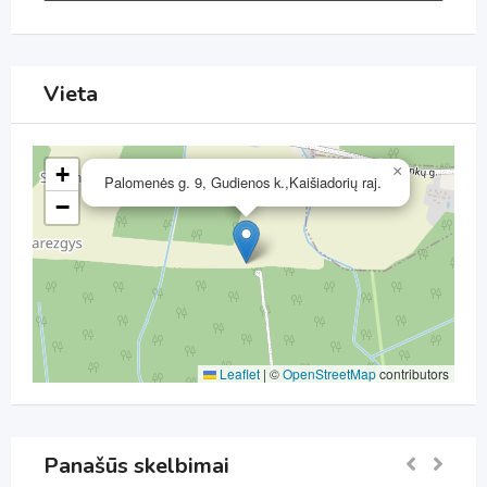
Vieta
+
×
Palomenės g. 9, Gudienos k.,Kaišiadorių raj.
−
Leaflet
|
©
OpenStreetMap
contributors
Panašūs skelbimai