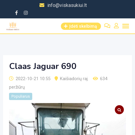
Skip
info@viskasukiui.lt
to
content
Įdėti skelbimą
Claas Jaguar 690
2022-10-21 10:55
Kaišiadorių raj.
634
peržiūrų
Populiarus