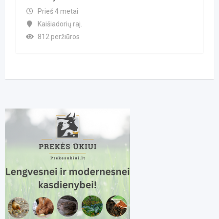
Prieš 4 metai
Kaišiadorių raj.
812 peržiūros