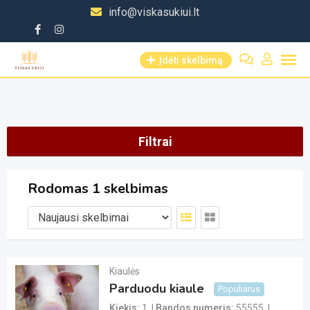
Skip
info@viskasukiui.lt
to
content
Įdėti skelbimą
Filtrai
Rodomas 1 skelbimas
Kiaulės
Parduodu kiaule
Populiarus
Kiekis
1
Bandos numeris
55555