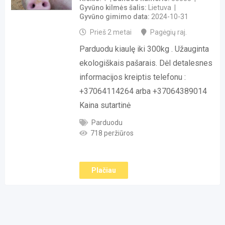
Gyvūno kilmės šalis
Lietuva
Gyvūno gimimo data
2024-10-31
Prieš 2 metai
Pagėgių raj.
Parduodu kiaulę iki 300kg . Užauginta
ekologiškais pašarais. Dėl detalesnes
informacijos kreiptis telefonu :
+37064114264 arba +37064389014
Kaina sutartinė
Parduodu
718 peržiūros
Plačiau