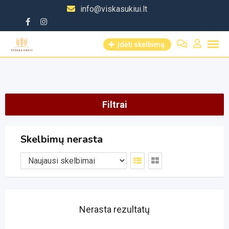
Skip
info@viskasukiui.lt
to
content
Įdėti skelbimą
Filtrai
Skelbimų nerasta
Nerasta rezultatų