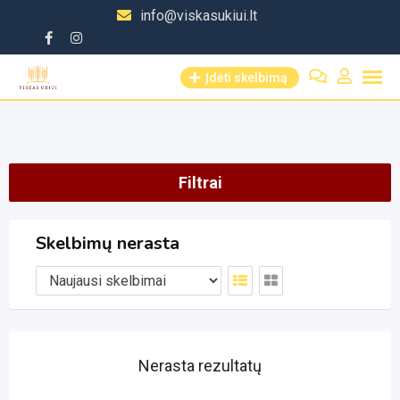
Skip
info@viskasukiui.lt
to
content
Įdėti skelbimą
Filtrai
Skelbimų nerasta
Nerasta rezultatų