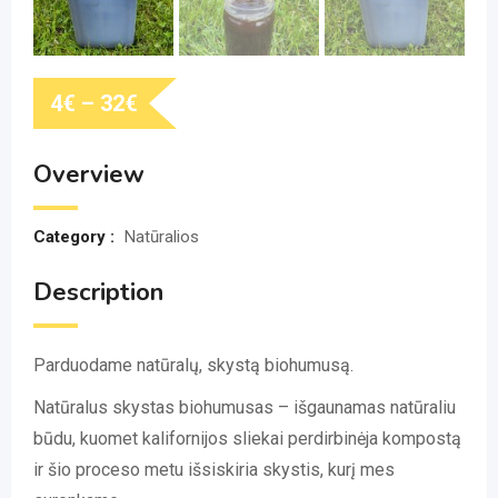
4
€
–
32
€
Overview
Category :
Natūralios
Description
Parduodame natūralų, skystą biohumusą.
Natūralus skystas biohumusas – išgaunamas natūraliu
būdu, kuomet kalifornijos sliekai perdirbinėja kompostą
ir šio proceso metu išsiskiria skystis, kurį mes