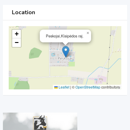
Location
+
×
Peskojai,Klaipėdos raj.
−
Leaflet
|
©
OpenStreetMap
contributors