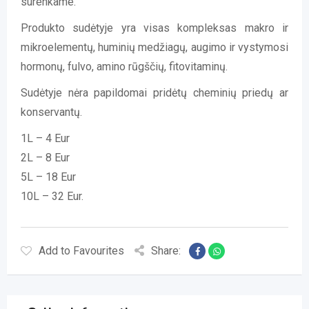
surenkame.
Produkto sudėtyje yra visas kompleksas makro ir
mikroelementų, huminių medžiagų, augimo ir vystymosi
hormonų, fulvo, amino rūgščių, fitovitaminų.
Sudėtyje nėra papildomai pridėtų cheminių priedų ar
konservantų.
1L – 4 Eur
2L – 8 Eur
5L – 18 Eur
10L – 32 Eur.
Add to Favourites
Share: