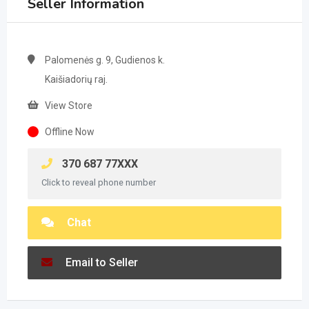
Seller Information
Palomenės g. 9, Gudienos k.
Kaišiadorių raj.
View Store
Offline Now
370 687 77XXX
Click to reveal phone number
Chat
Email to Seller