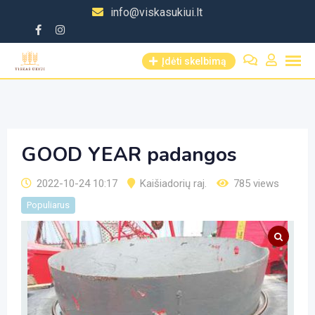
Skip
info@viskasukiui.lt
to
content
Įdėti skelbimą
GOOD YEAR padangos
2022-10-24 10:17
Kaišiadorių raj.
785 views
Populiarus